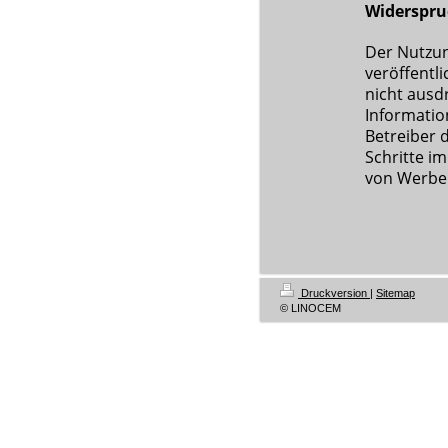
Widerspru
Der Nutzu
veröffentl
nicht ausd
Informatio
Betreiber d
Schritte i
von Werbei
Druckversion
|
Sitemap
© LINOCEM