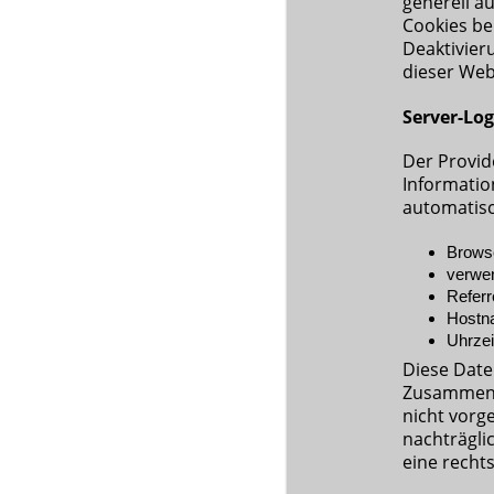
generell a
Cookies be
Deaktivier
dieser Web
Server-Log
Der Provid
Informatio
automatisc
Browse
verwe
Refer
Hostn
Uhrzei
Diese Date
Zusammenf
nicht vorg
nachträgli
eine recht