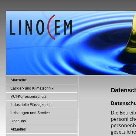
Startseite
Lackier- und Klimatechnik
Datensc
VCI-Korrosionsschutz
Datensch
Industrielle Flüssigkeiten
Die Betrei
Leistungen und Service
persönlich
Über uns
personenb
Aktuelles
gesetzlich