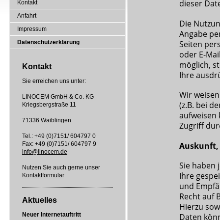
dieser Dat
Kontakt
Anfahrt
Die Nutzun
Impressum
Angabe per
Seiten per
Datenschutzerklärung
oder E-Mai
möglich, st
Kontakt
Ihre ausdr
Sie erreichen uns unter:
Wir weisen
LINOCEM GmbH & Co. KG
(z.B. bei 
Kriegsbergstraße 11
aufweisen 
71336 Waiblingen
Zugriff dur
Tel.: +49 (0)7151/ 604797 0
Auskunft,
Fax: +49 (0)7151/ 604797 9
info@linocem.de
Sie haben 
Nutzen Sie auch gerne unser
Ihre gespe
Kontaktformular
und Empfän
Recht auf 
Aktuelles
Hierzu so
Neuer Internetauftritt
Daten könn