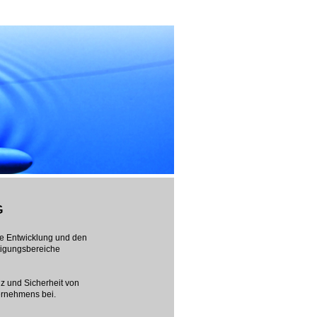
G
ie Entwicklung und den
rtigungsbereiche
nz und Sicherheit von
ernehmens bei.